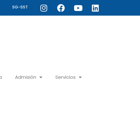
Instagram
Facebook
Youtube
Linkedin
SG-SST
a
Admisión
Servicios