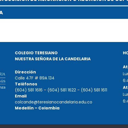
A
COLEGIO TERESIANO
H
NUESTRA SEÑORA DE LA CANDELARIA
At
Dirección
Lu
Calle 47F # 89A 134
6:
Teléfonos
At
(604) 581 1616 – (604) 581 1622 – (604) 581 1611
Lu
Email
6:
colcande@teresianocandelaria.edu.co
Medellín – Colombia