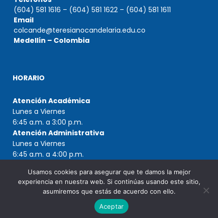
(604) 581 1616 – (604) 581 1622 – (604) 581 1611
Email
colcande@teresianocandelaria.edu.co
Medellín – Colombia
HORARIO
Atención Académica
Lunes a Viernes
6:45 a.m. a 3:00 p.m.
Atención Administrativa
Lunes a Viernes
6:45 a.m. a 4:00 p.m.
Usamos cookies para asegurar que te damos la mejor
experiencia en nuestra web. Si continúas usando este sitio,
asumiremos que estás de acuerdo con ello.
Copyright © 2021 Colegio Teresiano de Nuestra Señora de la
Candelaria
Aceptar