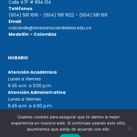
Calle 47F # 89A 134
Teléfonos
(604) 581 1616 – (604) 581 1622 – (604) 581 1611
Email
colcande@teresianocandelaria.edu.co
Medellín – Colombia
HORARIO
Atención Académica
Lunes a Viernes
6:45 a.m. a 3:00 p.m.
Atención Administrativa
Lunes a Viernes
6:45 a.m. a 4:00 p.m.
Usamos cookies para asegurar que te damos la mejor
experiencia en nuestra web. Si continúas usando este sitio,
asumiremos que estás de acuerdo con ello.
Copyright © 2021 Colegio Teresiano de Nuestra Señora de la