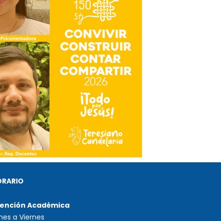
ORARIO
ención Académica
nes a Viernes