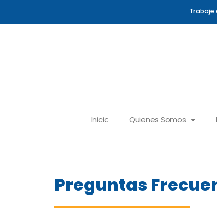
Ir
Trabaje 
al
contenido
Inicio
Quienes Somos
Preguntas Frecue