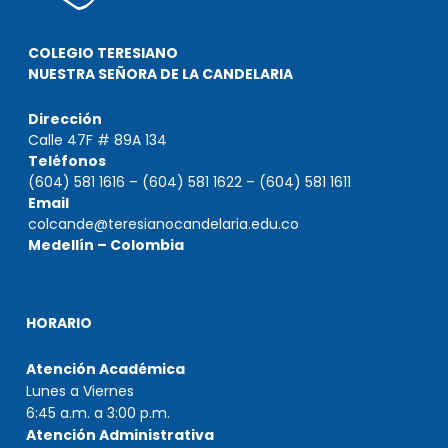
COLEGIO TERESIANO
NUESTRA SEÑORA DE LA CANDELARIA
Dirección
Calle 47F # 89A 134
Teléfonos
(604) 581 1616 – (604) 581 1622 – (604) 581 1611
Email
colcande@teresianocandelaria.edu.co
Medellín – Colombia
HORARIO
Atención Académica
Lunes a Viernes
6:45 a.m. a 3:00 p.m.
Atención Administrativa