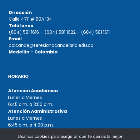
Dirección
Calle 47F # 89A 134
Teléfonos
(604) 581 1616 – (604) 581 1622 – (604) 581 1611
Email
colcande@teresianocandelaria.edu.co
Medellín – Colombia
HORARIO
Atención Académica
Lunes a Viernes
6:45 a.m. a 3:00 p.m.
Atención Administrativa
Lunes a Viernes
6:45 a.m. a 4:00 p.m.
Usamos cookies para asegurar que te damos la mejor