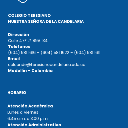
COLEGIO TERESIANO
NUESTRA SEÑORA DE LA CANDELARIA
Dirección
Calle 47F # 89A 134
Teléfonos
(604) 581 1616 – (604) 581 1622 – (604) 581 1611
Email
colcande@teresianocandelaria.edu.co
Medellín – Colombia
HORARIO
Atención Académica
Lunes a Viernes
6:45 a.m. a 3:00 p.m.
Atención Administrativa