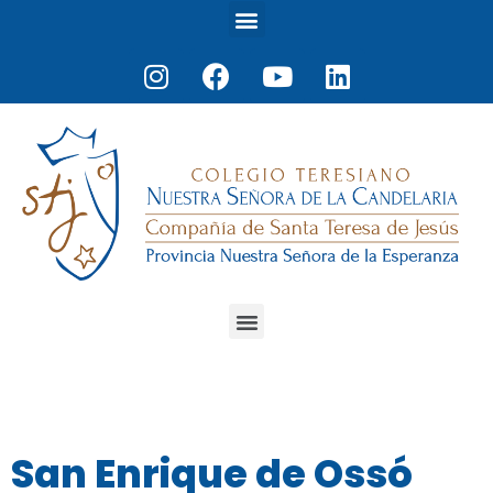
Menu
Ir
al
Instagram
Facebook
Youtube
Linkedin
contenido
Menu
San Enrique de Ossó