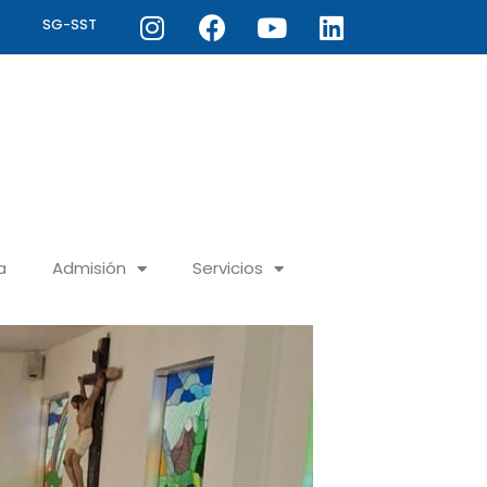
Instagram
Facebook
Youtube
Linkedin
SG-SST
a
Admisión
Servicios