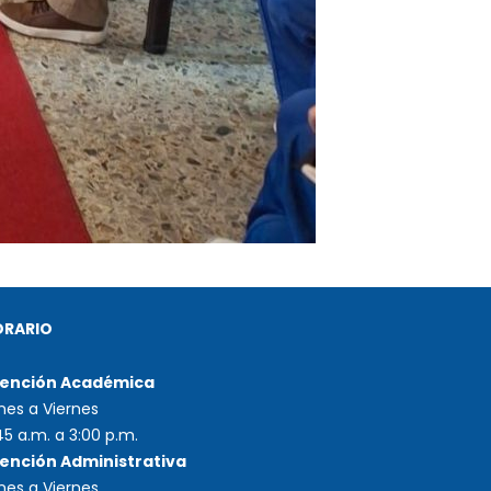
ORARIO
ención Académica
nes a Viernes
45 a.m. a 3:00 p.m.
ención Administrativa
nes a Viernes