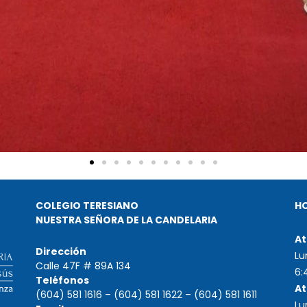
COLEGIO TERESIANO
H
NUESTRA SEÑORA DE LA CANDELARIA
At
Dirección
Lu
Calle 47F # 89A 134
6:
Teléfonos
At
(604) 581 1616 – (604) 581 1622 – (604) 581 1611
Lu