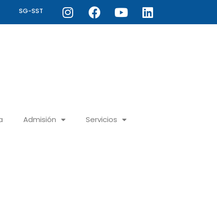
Instagram
Facebook
Youtube
Linkedin
SG-SST
a
Admisión
Servicios