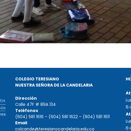
COLEGIO TERESIANO
H
NUESTRA SEÑORA DE LA CANDELARIA
At
Dirección
Lu
Calle 47F # 89A 134
6:
Teléfonos
At
(604) 581 1616 – (604) 581 1622 – (604) 581 1611
Lu
Email
6:
colcande@teresianocandelaria.edu.co