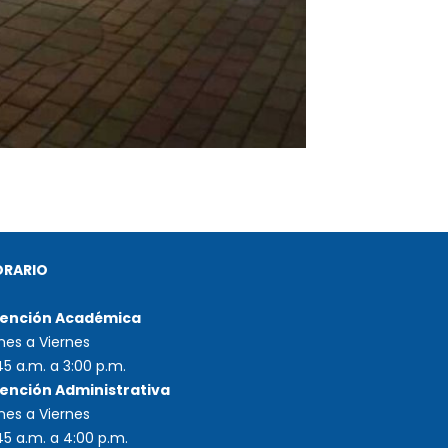
ORARIO
ención Académica
nes a Viernes
45 a.m. a 3:00 p.m.
ención Administrativa
nes a Viernes
45 a.m. a 4:00 p.m.