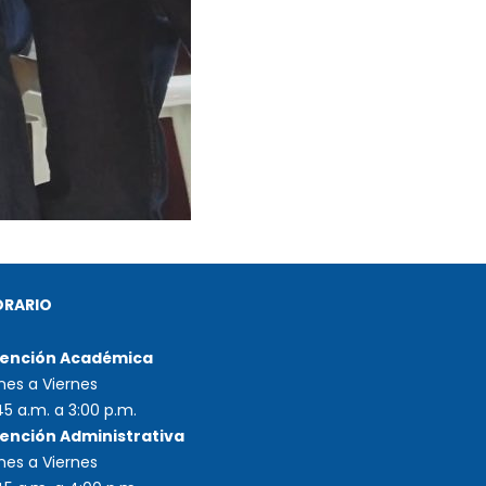
ORARIO
ención Académica
nes a Viernes
45 a.m. a 3:00 p.m.
ención Administrativa
nes a Viernes