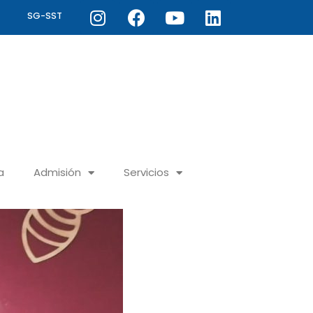
Instagram
Facebook
Youtube
Linkedin
SG-SST
a
Admisión
Servicios