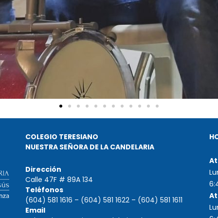
COLEGIO TERESIANO
H
NUESTRA SEÑORA DE LA CANDELARIA
At
Dirección
Lu
Calle 47F # 89A 134
6:
Teléfonos
At
(604) 581 1616 – (604) 581 1622 – (604) 581 1611
Lu
Email