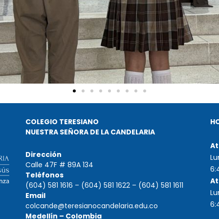
COLEGIO TERESIANO
H
NUESTRA SEÑORA DE LA CANDELARIA
At
Dirección
Lu
Calle 47F # 89A 134
6:
Teléfonos
At
(604) 581 1616 – (604) 581 1622 – (604) 581 1611
Lu
Email
6:
colcande@teresianocandelaria.edu.co
Medellín – Colombia