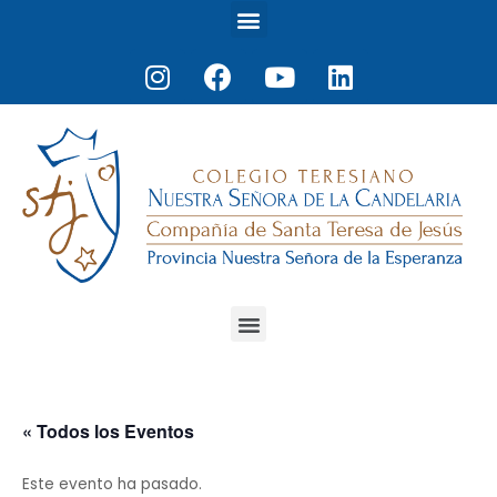
Menu
Ir
al
Instagram
Facebook
Youtube
Linkedin
contenido
Menu
« Todos los Eventos
Este evento ha pasado.