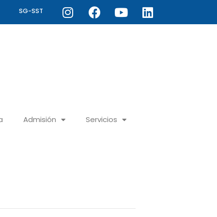
Instagram
Facebook
Youtube
Linkedin
SG-SST
a
Admisión
Servicios