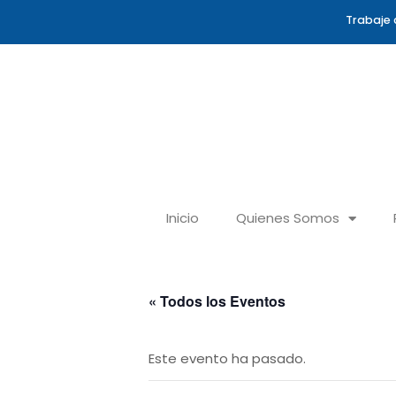
Ir
Trabaje 
al
contenido
Inicio
Quienes Somos
« Todos los Eventos
Este evento ha pasado.