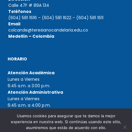
Calle 47F # 89A 134
Teléfonos
(604) 581 1616 – (604) 581 1622 – (604) 581 1611
Email
colcande@teresianocandelaria.edu.co
Medellín – Colombia
HORARIO
Atención Académica
Lunes a Viernes
6:45 a.m. a 3:00 p.m.
Atención Administrativa
Lunes a Viernes
6:45 a.m. a 4:00 p.m.
Usamos cookies para asegurar que te damos la mejor
experiencia en nuestra web. Si continúas usando este sitio,
asumiremos que estás de acuerdo con ello.
Copyright © 2021 Colegio Teresiano de Nuestra Señora de la