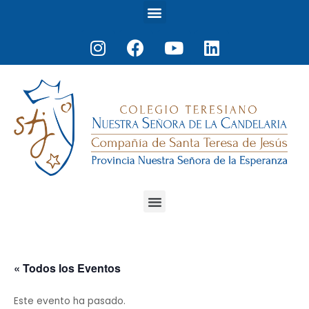
Menu
Ir
al
Instagram
Facebook
Youtube
Linkedin
contenido
Menu
« Todos los Eventos
Este evento ha pasado.