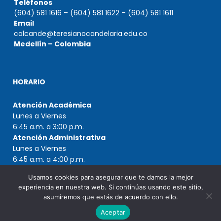
Teléfonos
(604) 581 1616 – (604) 581 1622 – (604) 581 1611
Email
colcande@teresianocandelaria.edu.co
Medellín – Colombia
HORARIO
Atención Académica
Lunes a Viernes
6:45 a.m. a 3:00 p.m.
Atención Administrativa
Lunes a Viernes
6:45 a.m. a 4:00 p.m.
Usamos cookies para asegurar que te damos la mejor
experiencia en nuestra web. Si continúas usando este sitio,
asumiremos que estás de acuerdo con ello.
Copyright © 2021 Colegio Teresiano de Nuestra Señora de la
Candelaria
Aceptar