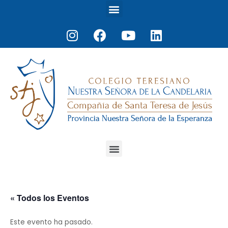
Menu
Ir
al
Instagram
Facebook
Youtube
Linkedin
contenido
Menu
« Todos los Eventos
Este evento ha pasado.