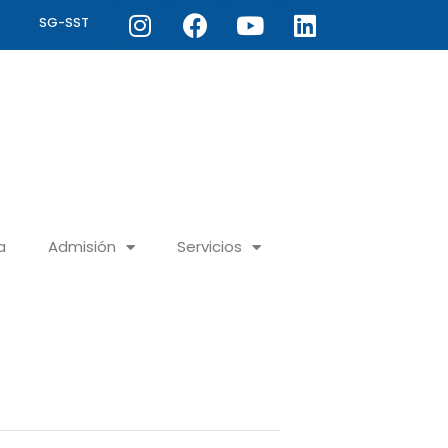
Instagram
Facebook
Youtube
Linkedin
SG-SST
a
Admisión
Servicios