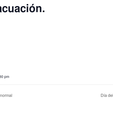
acuación.
:30 pm
 normal
Día de