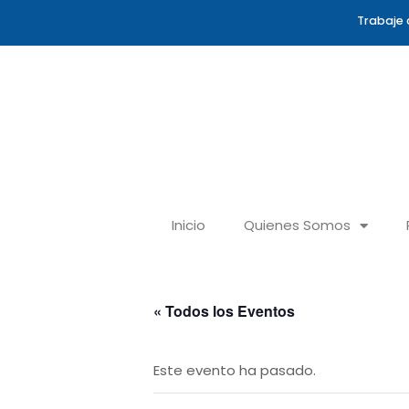
Ir
Trabaje 
al
contenido
Inicio
Quienes Somos
« Todos los Eventos
Este evento ha pasado.