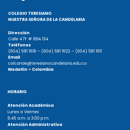
COLEGIO TERESIANO
NUESTRA SEÑORA DE LA CANDELARIA
Dirección
Calle 47F # 89A 134
Teléfonos
(604) 581 1616 – (604) 581 1622 – (604) 581 1611
Email
colcande@teresianocandelaria.edu.co
Medellín – Colombia
HORARIO
Atención Académica
Lunes a Viernes
6:45 a.m. a 3:00 p.m.
Atención Administrativa