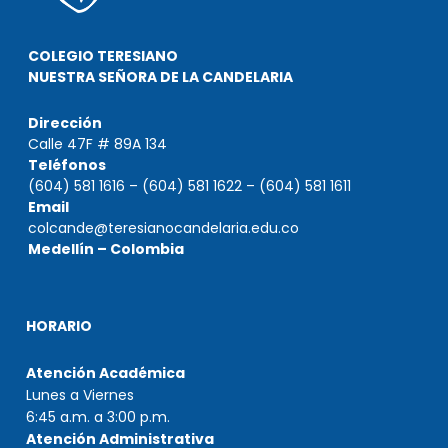
COLEGIO TERESIANO
NUESTRA SEÑORA DE LA CANDELARIA
Dirección
Calle 47F # 89A 134
Teléfonos
(604) 581 1616 – (604) 581 1622 – (604) 581 1611
Email
colcande@teresianocandelaria.edu.co
Medellín – Colombia
HORARIO
Atención Académica
Lunes a Viernes
6:45 a.m. a 3:00 p.m.
Atención Administrativa