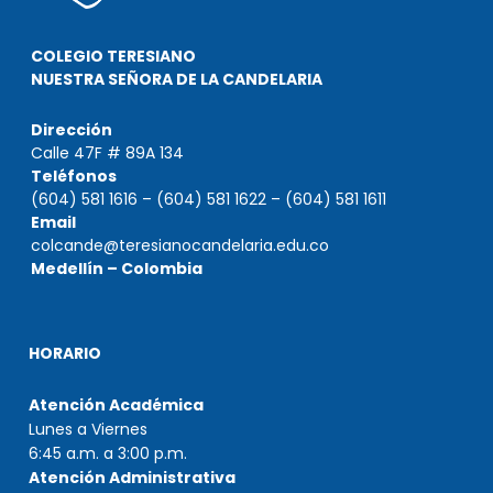
COLEGIO TERESIANO
NUESTRA SEÑORA DE LA CANDELARIA
Dirección
Calle 47F # 89A 134
Teléfonos
(604) 581 1616 – (604) 581 1622 – (604) 581 1611
Email
colcande@teresianocandelaria.edu.co
Medellín – Colombia
HORARIO
Atención Académica
Lunes a Viernes
6:45 a.m. a 3:00 p.m.
Atención Administrativa