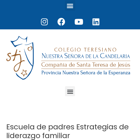
Menu
Ir
al
Instagram
Facebook
Youtube
Linkedin
contenido
Menu
Navegación
de
entradas
Escuela de padres Estrategias de
liderazgo familiar