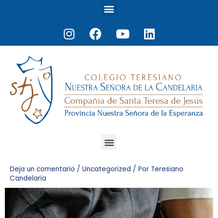
Menu
Ir
al
Instagram
Facebook
Youtube
Linkedin
contenido
Menu
Navegación
Deja un comentario
/
Uncategorized
/ Por
Teresiano
Candelaria
de
entradas