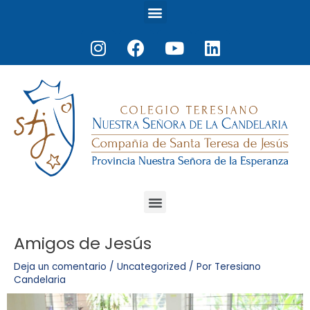
Menu
Ir
al
Instagram
Facebook
Youtube
Linkedin
contenido
Menu
Amigos de Jesús
Navegación
Navegación
de
de
Deja un comentario
/
Uncategorized
/ Por
Teresiano
entradas
entradas
Candelaria